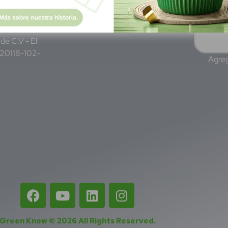
Lun - Vie 8:00 am - 5:00 pm
am - 5:00pm
de C.V - El
220118-102-
Agreg
Green Know © 2026
All Rights Reserved
.