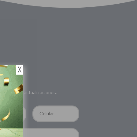
╳
bete
a nuestras actualizaciones.