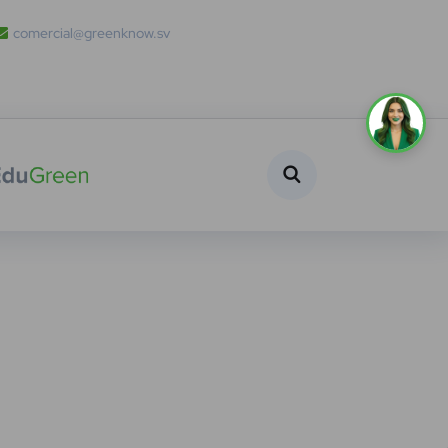
comercial@greenknow.sv