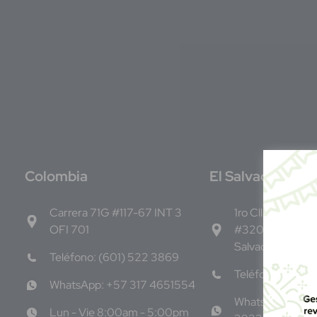
C
olombia
E
l Salvador
Carrera 71G #117-67 INT 3
1ro Cll Pte, y 61 
OFI 701
#3206, Local 9,
Salvador Centro
Teléfono: (601) 522 3869
Teléfono: +503
WhatsApp: +57 317 4651554
WhatsApp: +50
Lun - Vie 8:00am - 5:00pm