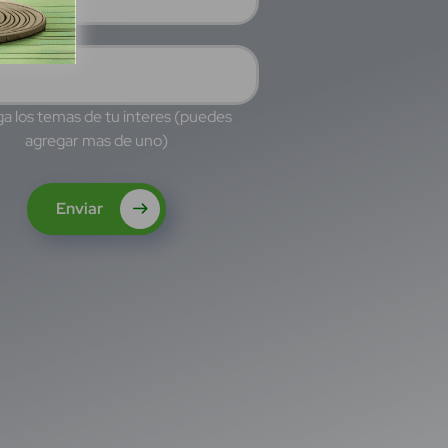
a los temas de tu interes (puedes
agregar mas de uno)
Enviar