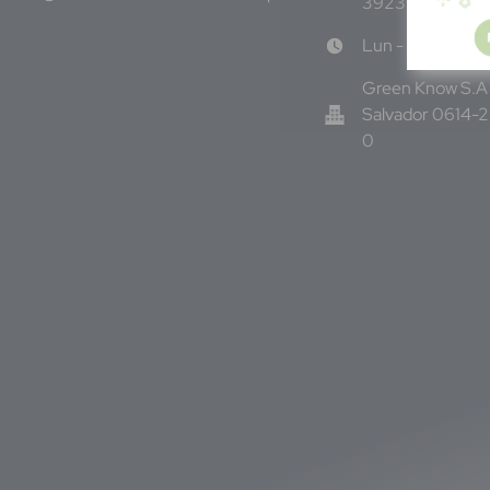
3923
Lun - Vie 8:00
Green Know S.A 
Salvador 0614-
0