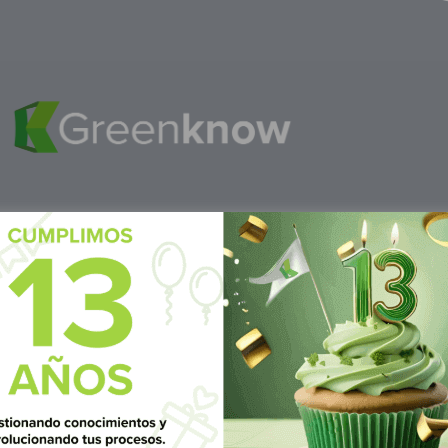
M
éxico
S
ubscrí
Av Nte,
Calle Pitágoras 234, Col.
Suscríbete 
 San
Narvarte Poniente, Alcaldía
Benito Juárez, C.P. 03020,
CDMX
 6986 1402
WhatsApp: +52 1 331 407
3 7687
6342