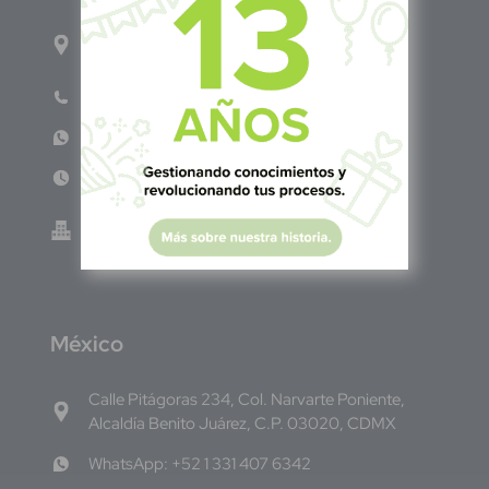
1ro Cll Pte, y 61 Av Nte, #3206, Local 9, San
Salvador Centro
Teléfono: +503 6986 1402
WhatsApp: +503 7687 3923
Lun - Vie 8:00am - 5:00pm
Green Know S.A de C.V - El Salvador 0614-
220118-102-0
M
éxico
Calle Pitágoras 234, Col. Narvarte Poniente,
Alcaldía Benito Juárez, C.P. 03020, CDMX
WhatsApp: +52 1 331 407 6342