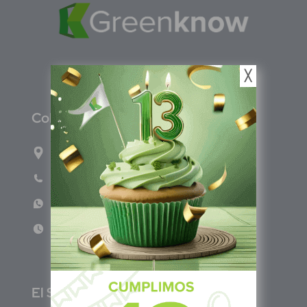
╳
C
olombia
Carrera 71G #117-67 INT 3 OFI 701
Teléfono: (601) 522 3869
WhatsApp: +57 317 4651554
Lun - Vie 8:00am - 5:00pm
E
l Salvador