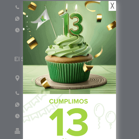
╳
Teléfono: (601) 522 3869
WhatsApp: +57 317 4651554
Lun - Vie 8:00am - 5:00pm
E
l Salvador
1ro Cll Pte, y 61 Av Nte, #3206, Local 9, San
Salvador Centro
Teléfono: +503 6986 1402
WhatsApp: +503 7687 3923
Lun - Vie 8:00am - 5:00pm
Green Know S.A de C.V - El Salvador 0614-
220118-102-0