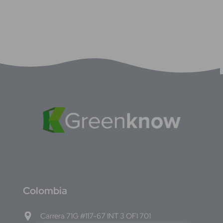
C
olombia
Carrera 71G #117-67 INT 3 OFI 701