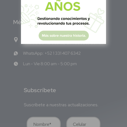
M
éxico
Calle Pitágoras 234, Col. Narvarte Poniente,
Alcaldía Benito Juárez, C.P. 03020, CDMX
WhatsApp: +52 1 331 407 6342
Lun - Vie 8:00 am - 5:00 pm
S
ubscríbete
Suscríbete a nuestras actualizaciones.