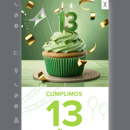
╳
Teléfono: (601) 522 3869
WhatsApp: +57 317 4651554
Lun - Vie 8:00am - 5:00pm
E
l Salvador
1ro Cll Pte, y 61 Av Nte, #3206, Local 9, San
Salvador Centro
Teléfono: +503 6986 1402
WhatsApp: +503 7687 3923
Lun - Vie 8:00am - 5:00pm
Green Know S.A de C.V - El Salvador 0614-
220118-102-0