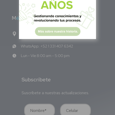
M
éxico
Calle Pitágoras 234, Col. Narvarte Poniente,
Alcaldía Benito Juárez, C.P. 03020, CDMX
WhatsApp: +52 1 331 407 6342
Lun - Vie 8:00 am - 5:00 pm
S
ubscríbete
Suscríbete a nuestras actualizaciones.