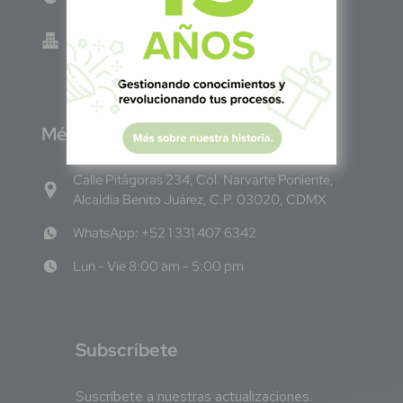
Green Know S.A de C.V - El Salvador 0614-
220118-102-0
M
éxico
Calle Pitágoras 234, Col. Narvarte Poniente,
Alcaldía Benito Juárez, C.P. 03020, CDMX
WhatsApp: +52 1 331 407 6342
Lun - Vie 8:00 am - 5:00 pm
S
ubscríbete
Suscríbete a nuestras actualizaciones.