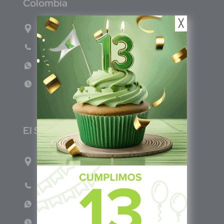
C
olombia
╳
Carrera 71G #117-67 INT 3 OFI 701
Teléfono: (601) 522 3869
WhatsApp: +57 317 4651554
Lun - Vie 8:00am - 5:00pm
E
l Salvador
1ro Cll Pte, y 61 Av Nte, #3206, Local 9, San
Salvador Centro
Teléfono: +503 6986 1402
WhatsApp: +503 7687 3923
Lun - Vie 8:00am - 5:00pm