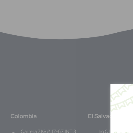
C
olombia
E
l Salvador
Carrera 71G #117-67 INT 3
1ro Cll Pte, y 61 