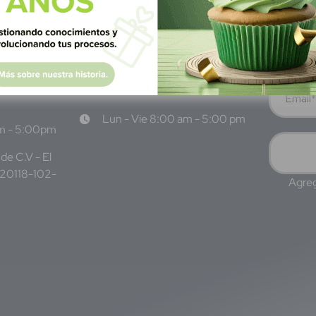
 San
Narvarte Poniente, Alcaldía
Benito Juárez, C.P. 03020,
CDMX
 6986 1402
WhatsApp: +52 1 331 407
3 7687
6342
Lun - Vie 8:00 am - 5:00 pm
am - 5:00pm
de C.V - El
220118-102-
Agreg