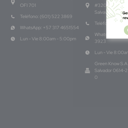
OFI 701
#3206, Local 9,
Salvador Centro
Teléfono: (601) 522 3869
Teléfono: +503
WhatsApp: +57 317 4651554
WhatsApp: +50
Lun - Vie 8:00am - 5:00pm
3923
Lun - Vie 8:00
Green Know S.A 
Salvador 0614-
0