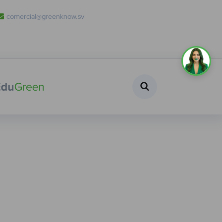
comercial@greenknow.sv