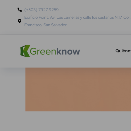
(+503) 7927 9259
Edificio Point, Av. Las camelias y calle los castaños N.17, Col
Francisco, San Salvador.
Quiéne