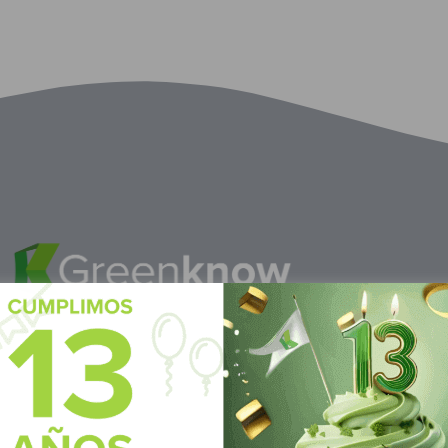
M
éxico
S
ubscrí
Av Nte,
Calle Pitágoras 234, Col.
Suscríbete 