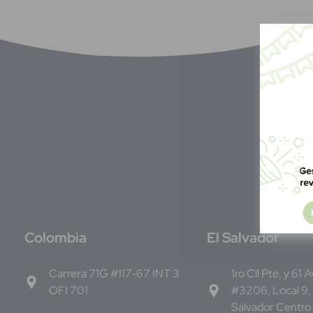
C
olombia
E
l Salvador
Carrera 71G #117-67 INT 3
1ro Cll Pte, y 61 
OFI 701
#3206, Local 9,
Salvador Centro