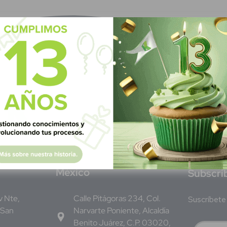
M
éxico
S
ubscrí
Av Nte,
Calle Pitágoras 234, Col.
Suscríbete 
 San
Narvarte Poniente, Alcaldía
Benito Juárez, C.P. 03020,