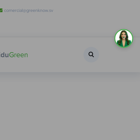
comercial@greenknow.sv