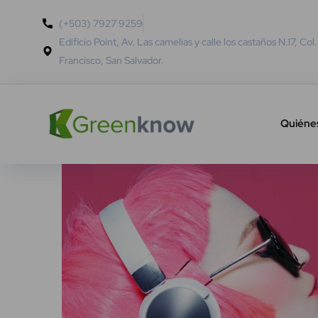
(+503) 7927 9259
Edificio Point, Av. Las camelias y calle los castaños N.17, Col
Francisco, San Salvador.
Quiéne