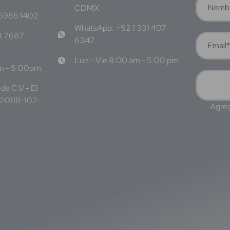
CDMX
 6986 1402
WhatsApp: +52 1 331 407
3 7687
6342
Lun - Vie 8:00 am - 5:00 pm
am - 5:00pm
de C.V - El
220118-102-
Agreg