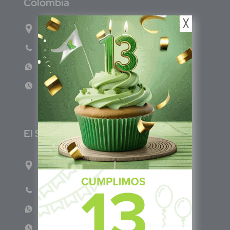
C
olombia
╳
Carrera 71G #117-67 INT 3 OFI 701
Teléfono: (601) 522 3869
WhatsApp: +57 317 4651554
Lun - Vie 8:00am - 5:00pm
E
l Salvador
1ro Cll Pte, y 61 Av Nte, #3206, Local 9, San
Salvador Centro
Teléfono: +503 6986 1402
WhatsApp: +503 7687 3923
Lun - Vie 8:00am - 5:00pm