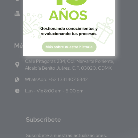
Green Know S.A de C.V - El Salvador 0614-
220118-102-0
M
éxico
Calle Pitágoras 234, Col. Narvarte Poniente,
Alcaldía Benito Juárez, C.P. 03020, CDMX
WhatsApp: +52 1 331 407 6342
Lun - Vie 8:00 am - 5:00 pm
S
ubscríbete
Suscríbete a nuestras actualizaciones.