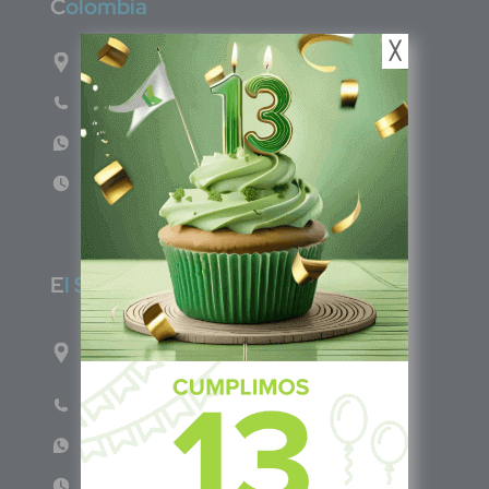
C
olombia
╳
Carrera 71G #117-67 INT 3 OFI 701
Teléfono: (601) 522 3869
WhatsApp: +57 317 4651554
Lun - Vie 8:00am - 5:00pm
E
l Salvador
1ro Cll Pte, y 61 Av Nte, #3206, Local 9, San
Salvador Centro
Teléfono: +503 6986 1402
WhatsApp: +503 7687 3923
Lun - Vie 8:00am - 5:00pm