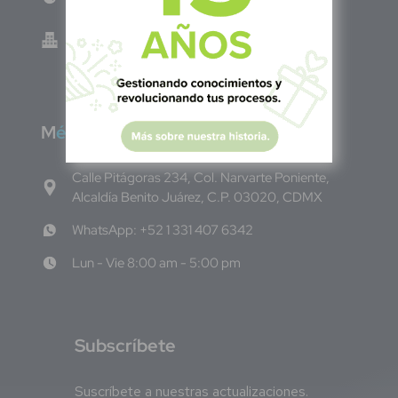
Green Know S.A de C.V - El Salvador 0614-
220118-102-0
M
éxico
Calle Pitágoras 234, Col. Narvarte Poniente,
Alcaldía Benito Juárez, C.P. 03020, CDMX
WhatsApp: +52 1 331 407 6342
Lun - Vie 8:00 am - 5:00 pm
S
ubscríbete
Suscríbete a nuestras actualizaciones.