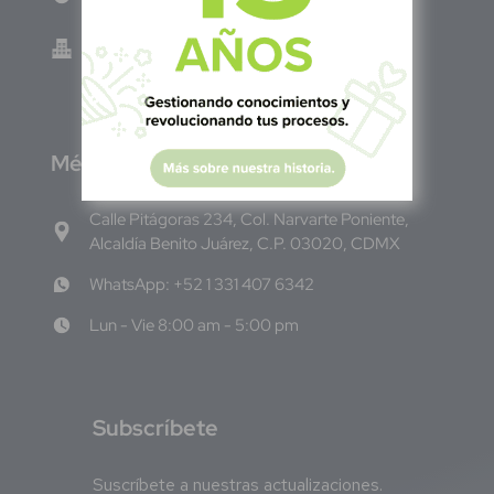
Green Know S.A de C.V - El Salvador 0614-
220118-102-0
M
éxico
Calle Pitágoras 234, Col. Narvarte Poniente,
Alcaldía Benito Juárez, C.P. 03020, CDMX
WhatsApp: +52 1 331 407 6342
Lun - Vie 8:00 am - 5:00 pm
S
ubscríbete
Suscríbete a nuestras actualizaciones.