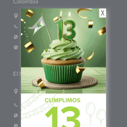
C
olombia
╳
Carrera 71G #117-67 INT 3 OFI 701
Teléfono: (601) 522 3869
WhatsApp: +57 317 4651554
Lun - Vie 8:00am - 5:00pm
E
l Salvador
1ro Cll Pte, y 61 Av Nte, #3206, Local 9, San
Salvador Centro
Teléfono: +503 6986 1402
WhatsApp: +503 7687 3923
Lun - Vie 8:00am - 5:00pm