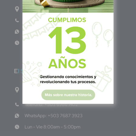
Carrera 71G #117-67 INT 3 OFI 701
Teléfono: (601) 522 3869
WhatsApp: +57 317 4651554
Lun - Vie 8:00am - 5:00pm
E
l Salvador
1ro Cll Pte, y 61 Av Nte, #3206, Local 9, San
Salvador Centro
Teléfono: +503 6986 1402
WhatsApp: +503 7687 3923
Lun - Vie 8:00am - 5:00pm