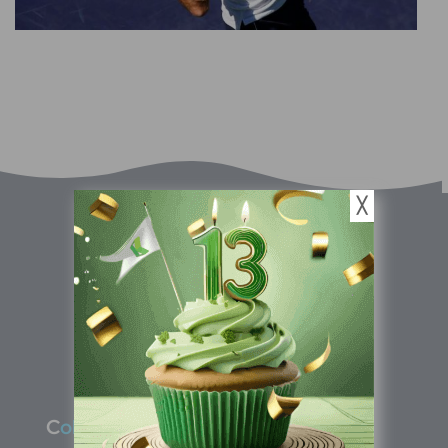
╳
C
olombia