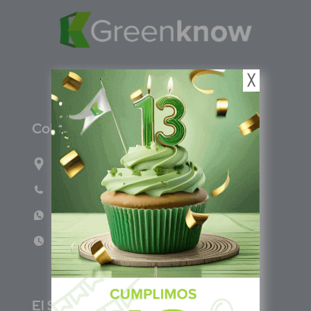
╳
C
olombia
Carrera 71G #117-67 INT 3 OFI 701
Teléfono: (601) 522 3869
WhatsApp: +57 317 4651554
Lun - Vie 8:00am - 5:00pm
E
l Salvador