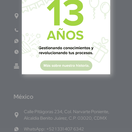
1ro Cll Pte, y 61 Av Nte, #3206, Local 9, San
Salvador Centro
Teléfono: +503 6986 1402
WhatsApp: +503 7687 3923
Lun - Vie 8:00am - 5:00pm
Green Know S.A de C.V - El Salvador 0614-
220118-102-0
M
éxico
Calle Pitágoras 234, Col. Narvarte Poniente,
Alcaldía Benito Juárez, C.P. 03020, CDMX
WhatsApp: +52 1 331 407 6342