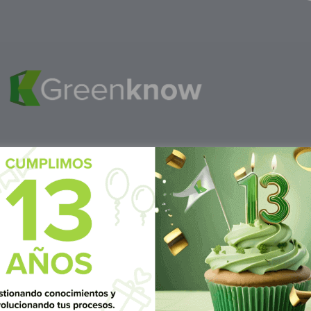
M
éxico
S
ubscrí
Av Nte,
Calle Pitágoras 234, Col.
Suscríbete 
 San
Narvarte Poniente, Alcaldía
Benito Juárez, C.P. 03020,
CDMX
 6986 1402
WhatsApp: +52 1 331 407
3 7687
6342