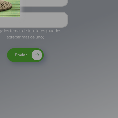
a los temas de tu interes (puedes
agregar mas de uno)
Enviar