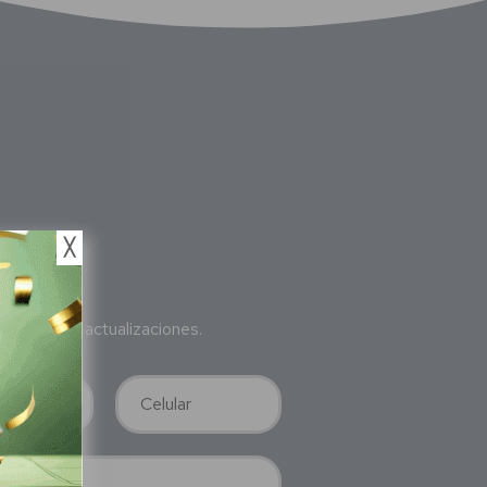
╳
bete
a nuestras actualizaciones.