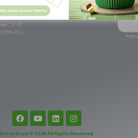
Lun - Vie 8:00 am - 5:00 pm
am - 5:00pm
de C.V - El
220118-102-
Agreg
Green Know © 2026
All Rights Reserved
.