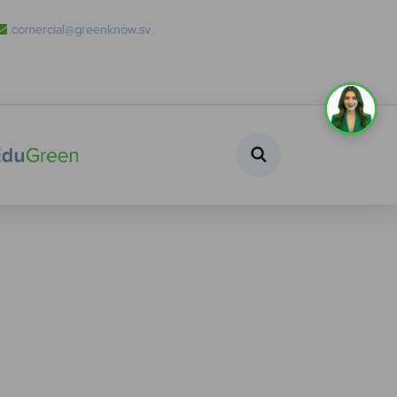
comercial@greenknow.sv