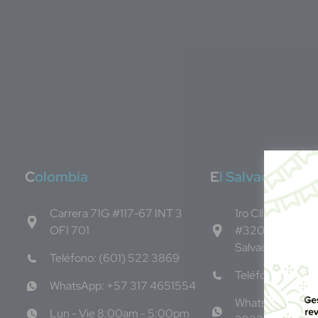
C
olombia
E
l Salvador
Carrera 71G #117-67 INT 3
1ro Cll Pte, y 61 
OFI 701
#3206, Local 9,
Salvador Centro
Teléfono: (601) 522 3869
Teléfono: +503
WhatsApp: +57 317 4651554
WhatsApp: +50
Lun - Vie 8:00am - 5:00pm