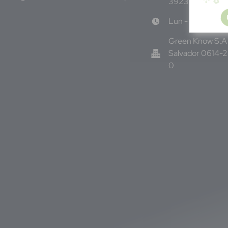
3923
Lun - Vie 8:00
Green Know S.A 
Salvador 0614-
0