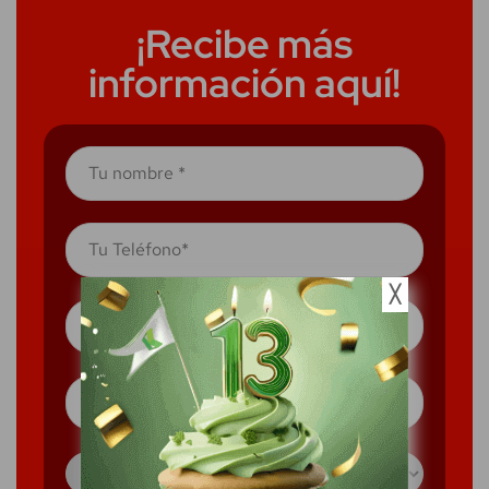
¡Recibe más
información aquí!
╳