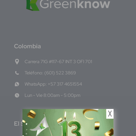
C
olombia
Carrera 71G #117-67 INT 3 OFI 701
Teléfono: (601) 522 3869
WhatsApp: +57 317 4651554
Lun - Vie 8:00am - 5:00pm
╳
E
l Salvador