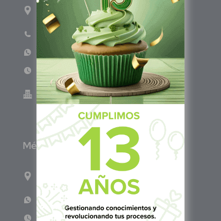
1ro Cll Pte, y 61 Av Nte, #3206, Local 9, San
Salvador Centro
Teléfono: +503 6986 1402
WhatsApp: +503 7687 3923
Lun - Vie 8:00am - 5:00pm
Green Know S.A de C.V - El Salvador 0614-
220118-102-0
M
éxico
Calle Pitágoras 234, Col. Narvarte Poniente,
Alcaldía Benito Juárez, C.P. 03020, CDMX
WhatsApp: +52 1 331 407 6342
Lun - Vie 8:00 am - 5:00 pm