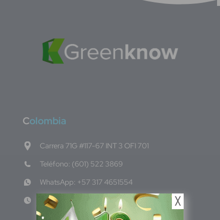
C
olombia
Carrera 71G #117-67 INT 3 OFI 701
Teléfono: (601) 522 3869
WhatsApp: +57 317 4651554
Lun - Vie 8:00am - 5:00pm
╳