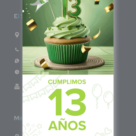
E
l Salvador
1ro Cll Pte, y 61 Av Nte, #3206, Local 9, San
Salvador Centro
Teléfono: +503 6986 1402
WhatsApp: +503 7687 3923
Lun - Vie 8:00am - 5:00pm
Green Know S.A de C.V - El Salvador 0614-
220118-102-0
M
éxico
Calle Pitágoras 234, Col. Narvarte Poniente,