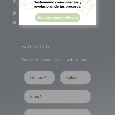
Alcaldía Benito Juárez, C.P. 03020, CDMX
WhatsApp: +52 1 331 407 6342
Lun - Vie 8:00 am - 5:00 pm
S
ubscríbete
Suscríbete a nuestras actualizaciones.