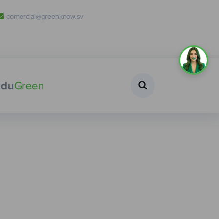
comercial@greenknow.sv