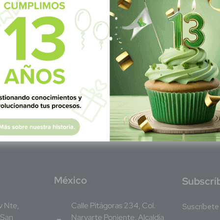
M
éxico
S
ubscrí
Av Nte,
Calle Pitágoras 234, Col.
Suscríbete 
 San
Narvarte Poniente, Alcaldía