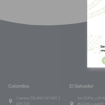
C
olombia
E
l Salvador
Carrera 71G #117-67 INT 3
1ro Cll Pte, y 61 
OFI 701
#3206, Local 9,