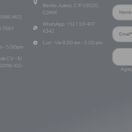
Benito Juárez, C.P. 03020,
CDMX
 6986 1402
WhatsApp: +52 1 331 407
3 7687
6342
Lun - Vie 8:00 am - 5:00 pm
am - 5:00pm
de C.V - El
220118-102-
Agreg