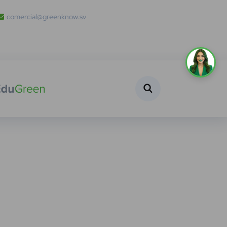
comercial@greenknow.sv