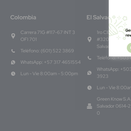
C
olombia
E
l Salvador
Carrera 71G #117-67 INT 3
1ro Cll Pte, y 61 
OFI 701
#3206, Local 9,
Salvador Centro
Teléfono: (601) 522 3869
Teléfono: +503
WhatsApp: +57 317 4651554
WhatsApp: +50
Lun - Vie 8:00am - 5:00pm
3923
Lun - Vie 8:00
Green Know S.A 
Salvador 0614-
0