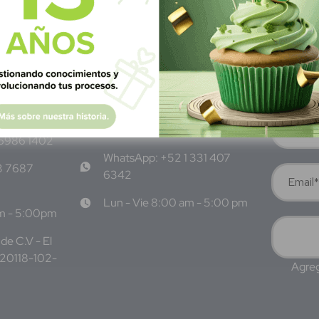
M
éxico
S
ubscrí
Av Nte,
Calle Pitágoras 234, Col.
Suscríbete 
 San
Narvarte Poniente, Alcaldía
Benito Juárez, C.P. 03020,
CDMX
 6986 1402
WhatsApp: +52 1 331 407
3 7687
6342
Lun - Vie 8:00 am - 5:00 pm
am - 5:00pm
de C.V - El
220118-102-
Agreg