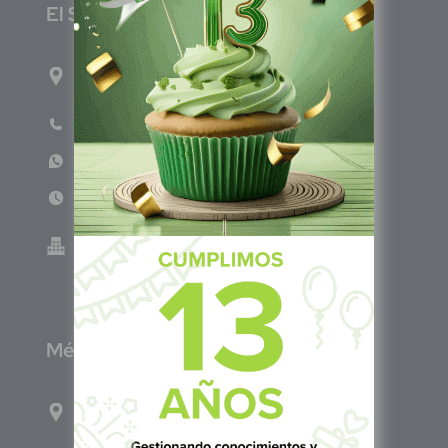
E
l Salvador
1ro Cll Pte, y 61 Av Nte, #3206, Local 9, San
Salvador Centro
Teléfono: +503 6986 1402
WhatsApp: +503 7687 3923
Lun - Vie 8:00am - 5:00pm
Green Know S.A de C.V - El Salvador 0614-
220118-102-0
M
éxico
Calle Pitágoras 234, Col. Narvarte Poniente,
Alcaldía Benito Juárez, C.P. 03020, CDMX