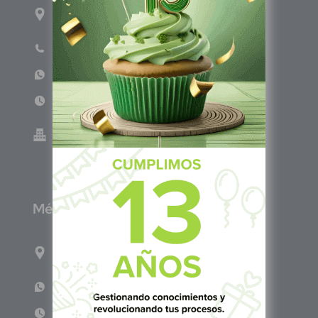
1ro Cll Pte, y 61 Av Nte, #3206, Local 9, San
Salvador Centro
Teléfono: +503 6986 1402
WhatsApp: +503 7687 3923
Lun - Vie 8:00am - 5:00pm
Green Know S.A de C.V - El Salvador 0614-
220118-102-0
M
éxico
Calle Pitágoras 234, Col. Narvarte Poniente,
Alcaldía Benito Juárez, C.P. 03020, CDMX
WhatsApp: +52 1 331 407 6342
Lun - Vie 8:00 am - 5:00 pm