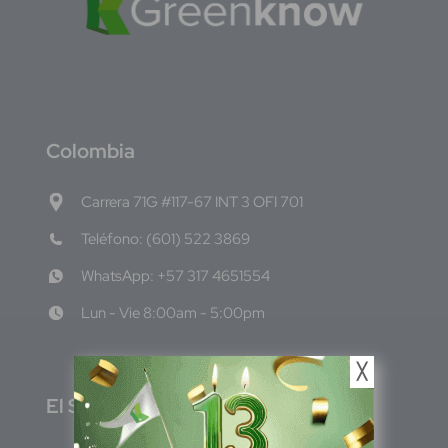
C
olombia
Carrera 71G #117-67 INT 3 OFI 701
Teléfono: (601) 522 3869
WhatsApp: +57 317 4651554
Lun - Vie 8:00am - 5:00pm
╳
E
l Salvador