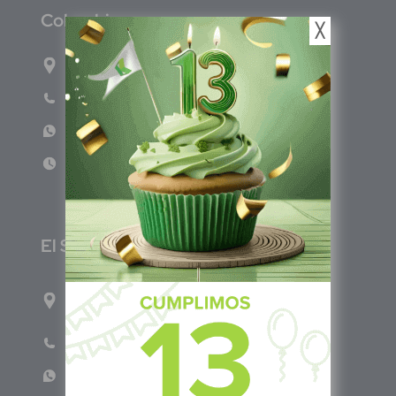
C
olombia
╳
Carrera 71G #117-67 INT 3 OFI 701
Teléfono: (601) 522 3869
WhatsApp: +57 317 4651554
Lun - Vie 8:00am - 5:00pm
E
l Salvador
1ro Cll Pte, y 61 Av Nte, #3206, Local 9, San
Salvador Centro
Teléfono: +503 6986 1402
WhatsApp: +503 7687 3923