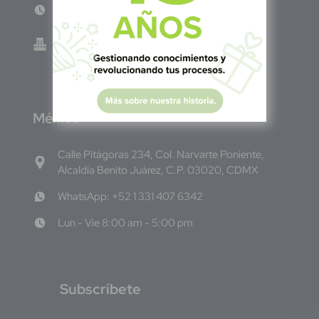
Lun - Vie 8:00am - 5:00pm
Green Know S.A de C.V - El Salvador 0614-
220118-102-0
M
éxico
Calle Pitágoras 234, Col. Narvarte Poniente,
Alcaldía Benito Juárez, C.P. 03020, CDMX
WhatsApp: +52 1 331 407 6342
Lun - Vie 8:00 am - 5:00 pm
S
ubscríbete