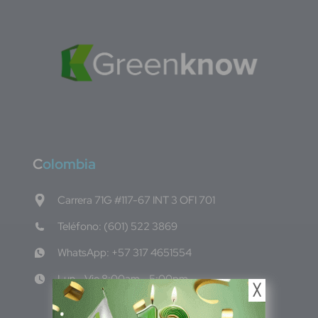
C
olombia
Carrera 71G #117-67 INT 3 OFI 701
Teléfono: (601) 522 3869
WhatsApp: +57 317 4651554
Lun - Vie 8:00am - 5:00pm
╳