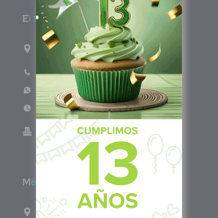
E
l Salvador
1ro Cll Pte, y 61 Av Nte, #3206, Local 9, San
Salvador Centro
Teléfono: +503 6986 1402
WhatsApp: +503 7687 3923
Lun - Vie 8:00am - 5:00pm
Green Know S.A de C.V - El Salvador 0614-
220118-102-0
M
éxico
Calle Pitágoras 234, Col. Narvarte Poniente,
Alcaldía Benito Juárez, C.P. 03020, CDMX