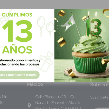
M
éxico
S
ubscrí
Av Nte,
Calle Pitágoras 234, Col.
Suscríbete 
 San
Narvarte Poniente, Alcaldía
Benito Juárez, C.P. 03020,