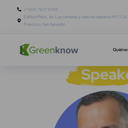
(+503) 7927 9259
Edificio Point, Av. Las camelias y calle los castaños N.17, Col
Francisco, San Salvador.
Quiéne