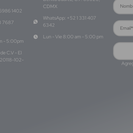
CDMX
 6986 1402
WhatsApp: +52 1 331 407
3 7687
6342
Lun - Vie 8:00 am - 5:00 pm
am - 5:00pm
de C.V - El
220118-102-
Agreg