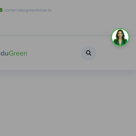
comercial@greenknow.sv