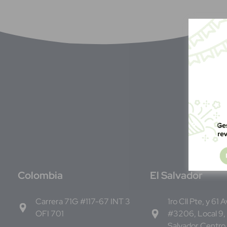
C
olombia
E
l Salvador
Carrera 71G #117-67 INT 3
1ro Cll Pte, y 61 
OFI 701
#3206, Local 9,
Salvador Centro