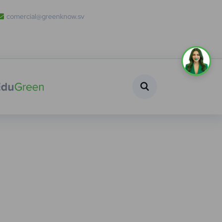
comercial@greenknow.sv