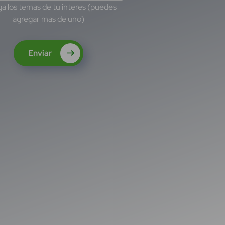
a los temas de tu interes (puedes
agregar mas de uno)
Enviar