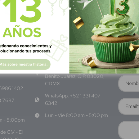
M
éxico
S
ubscrí
Av Nte,
Calle Pitágoras 234, Col.
Suscríbete 
 San
Narvarte Poniente, Alcaldía
Benito Juárez, C.P. 03020,
CDMX
 6986 1402
WhatsApp: +52 1 331 407
3 7687
6342
Lun - Vie 8:00 am - 5:00 pm
am - 5:00pm
de C.V - El