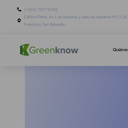
(+503) 7927 9259
Edificio Point, Av. Las camelias y calle los castaños N.17, Col
Francisco, San Salvador.
Quiéne