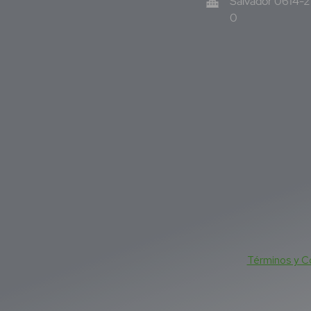
Salvador 0614-
0
Términos y C