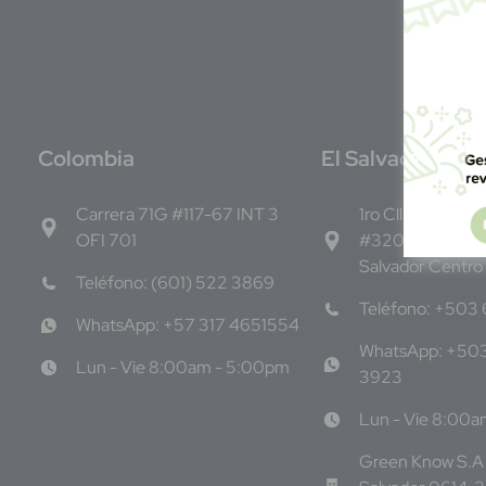
C
olombia
E
l Salvador
Carrera 71G #117-67 INT 3
1ro Cll Pte, y 61 
OFI 701
#3206, Local 9,
Salvador Centro
Teléfono: (601) 522 3869
Teléfono: +503
WhatsApp: +57 317 4651554
WhatsApp: +50
Lun - Vie 8:00am - 5:00pm
3923
Lun - Vie 8:00
Green Know S.A 