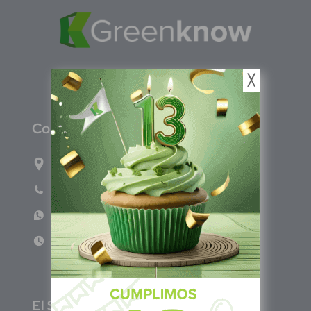
╳
C
olombia
Carrera 71G #117-67 INT 3 OFI 701
Teléfono: (601) 522 3869
WhatsApp: +57 317 4651554
Lun - Vie 8:00am - 5:00pm
E
l Salvador