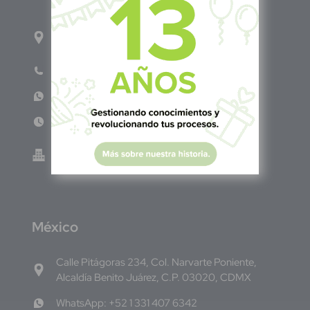
1ro Cll Pte, y 61 Av Nte, #3206, Local 9, San
Salvador Centro
Teléfono: +503 6986 1402
WhatsApp: +503 7687 3923
Lun - Vie 8:00am - 5:00pm
Green Know S.A de C.V - El Salvador 0614-
220118-102-0
M
éxico
Calle Pitágoras 234, Col. Narvarte Poniente,
Alcaldía Benito Juárez, C.P. 03020, CDMX
WhatsApp: +52 1 331 407 6342