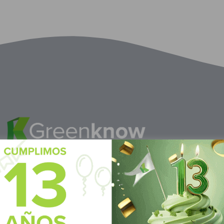
M
éxico
S
ubscrí
Av Nte,
Calle Pitágoras 234, Col.
Suscríbete 