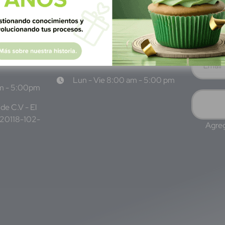
 San
Narvarte Poniente, Alcaldía
Benito Juárez, C.P. 03020,
CDMX
 6986 1402
WhatsApp: +52 1 331 407
3 7687
6342
Lun - Vie 8:00 am - 5:00 pm
am - 5:00pm
de C.V - El
220118-102-
Agreg