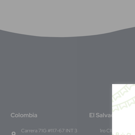
C
olombia
E
l Salvador
Carrera 71G #117-67 INT 3
1ro Cll Pte, y 61 