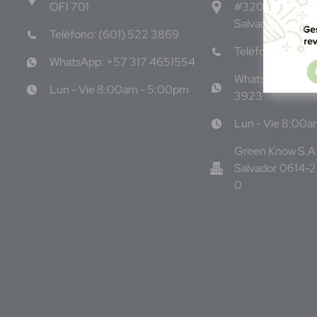
OFI 701
#3206, Local 9,
Salvador Centro
Teléfono: (601) 522 3869
Teléfono: +503
WhatsApp: +57 317 4651554
WhatsApp: +50
Lun - Vie 8:00am - 5:00pm
3923
Lun - Vie 8:00
Green Know S.A 
Salvador 0614-
0