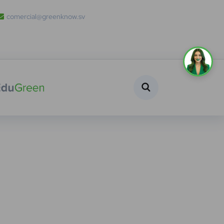
comercial@greenknow.sv