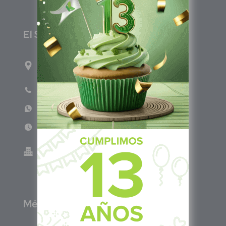
E
l Salvador
1ro Cll Pte, y 61 Av Nte, #3206, Local 9, San
Salvador Centro
Teléfono: +503 6986 1402
WhatsApp: +503 7687 3923
Lun - Vie 8:00am - 5:00pm
Green Know S.A de C.V - El Salvador 0614-
220118-102-0
M
éxico