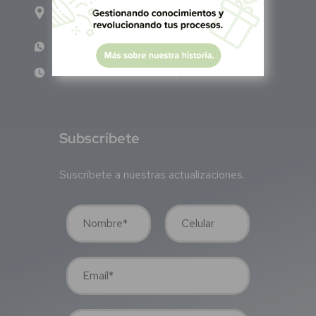
Calle Pitágoras 234, Col. Narvarte Poniente,
Alcaldía Benito Juárez, C.P. 03020, CDMX
WhatsApp: +52 1 331 407 6342
Lun - Vie 8:00 am - 5:00 pm
S
ubscríbete
Suscríbete a nuestras actualizaciones.