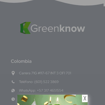
C
olombia
Carrera 71G #117-67 INT 3 OFI 701
Teléfono: (601) 522 3869
WhatsApp: +57 317 4651554
╳
Lun - Vie 8:00am - 5:00pm