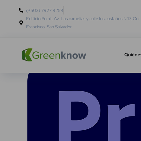
(+503) 7927 9259
Edificio Point, Av. Las camelias y calle los castaños N.17, Col
Francisco, San Salvador.
Quiéne