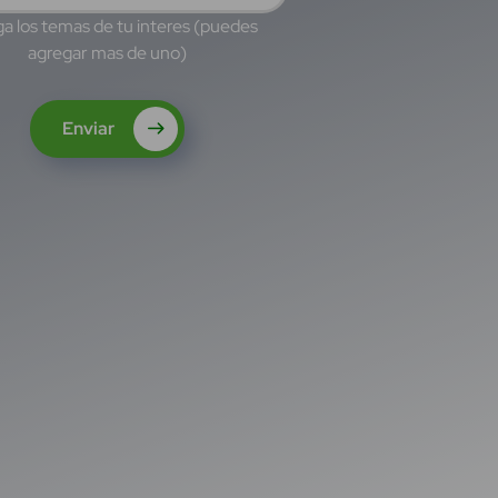
a los temas de tu interes (puedes
agregar mas de uno)
Enviar