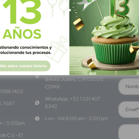
M
éxico
S
ubscrí
Av Nte,
Calle Pitágoras 234, Col.
Suscríbete 
 San
Narvarte Poniente, Alcaldía
Benito Juárez, C.P. 03020,
CDMX
 6986 1402
WhatsApp: +52 1 331 407
3 7687
6342
Lun - Vie 8:00 am - 5:00 pm
am - 5:00pm
de C.V - El