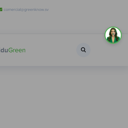
comercial@greenknow.sv