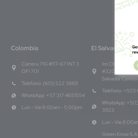
C
olombia
E
l Salvador
Carrera 71G #117-67 INT 3
1ro Cll Pte, y 61 
OFI 701
#3206, Local 9,
Salvador Centro
Teléfono: (601) 522 3869
Teléfono: +503
WhatsApp: +57 317 4651554
WhatsApp: +50
Lun - Vie 8:00am - 5:00pm
3923
Lun - Vie 8:00
Green Know S.A 