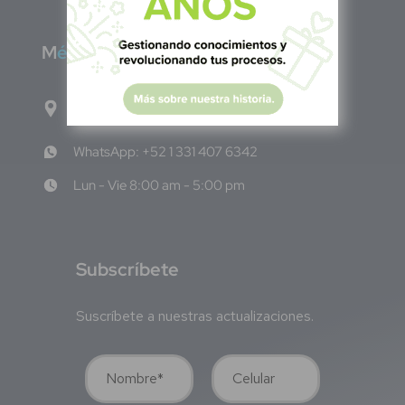
M
éxico
Calle Pitágoras 234, Col. Narvarte Poniente,
Alcaldía Benito Juárez, C.P. 03020, CDMX
WhatsApp: +52 1 331 407 6342
Lun - Vie 8:00 am - 5:00 pm
S
ubscríbete
Suscríbete a nuestras actualizaciones.