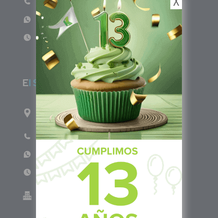
╳
Teléfono: (601) 522 3869
WhatsApp: +57 317 4651554
Lun - Vie 8:00am - 5:00pm
E
l Salvador
1ro Cll Pte, y 61 Av Nte, #3206, Local 9, San
Salvador Centro
Teléfono: +503 6986 1402
WhatsApp: +503 7687 3923
Lun - Vie 8:00am - 5:00pm
Green Know S.A de C.V - El Salvador 0614-
220118-102-0