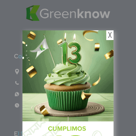
╳
C
olombia
Carrera 71G #117-67 INT 3 OFI 701
Teléfono: (601) 522 3869
WhatsApp: +57 317 4651554
Lun - Vie 8:00am - 5:00pm
E
l Salvador