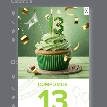
C
olombia
╳
Carrera 71G #117-67 INT 3 OFI 701
Teléfono: (601) 522 3869
WhatsApp: +57 317 4651554
Lun - Vie 8:00am - 5:00pm
E
l Salvador
1ro Cll Pte, y 61 Av Nte, #3206, Local 9, San
Salvador Centro
Teléfono: +503 6986 1402
WhatsApp: +503 7687 3923
Lun - Vie 8:00am - 5:00pm