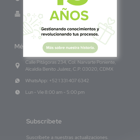
Green Know S.A de C.V - El Salvador 0614-
220118-102-0
M
éxico
Calle Pitágoras 234, Col. Narvarte Poniente,
Alcaldía Benito Juárez, C.P. 03020, CDMX
WhatsApp: +52 1 331 407 6342
Lun - Vie 8:00 am - 5:00 pm
S
ubscríbete
Suscríbete a nuestras actualizaciones.