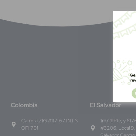
C
olombia
E
l Salvador
Carrera 71G #117-67 INT 3
1ro Cll Pte, y 61 
OFI 701
#3206, Local 9,
Salvador Centro