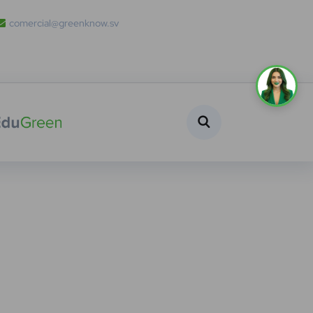
comercial@greenknow.sv