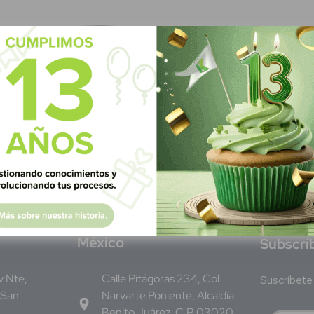
M
éxico
S
ubscrí
Av Nte,
Calle Pitágoras 234, Col.
Suscríbete 
 San
Narvarte Poniente, Alcaldía
Benito Juárez, C.P. 03020,