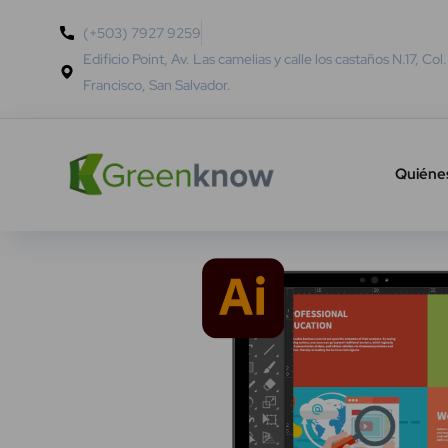
(+503) 7927 9259
Edificio Point, Av. Las camelias y calle los castaños N.17, Col
Francisco, San Salvador.
Quiéne