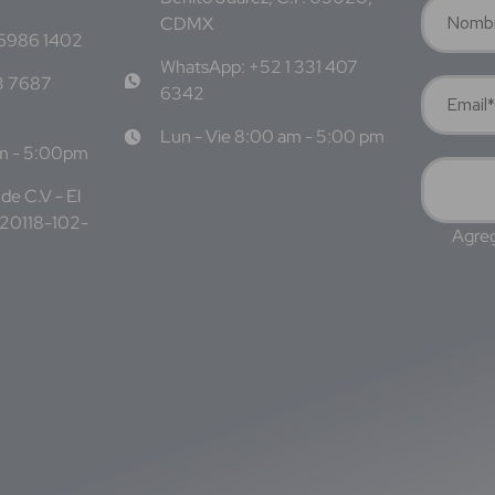
CDMX
 6986 1402
WhatsApp: +52 1 331 407
3 7687
6342
Lun - Vie 8:00 am - 5:00 pm
am - 5:00pm
de C.V - El
220118-102-
Agreg