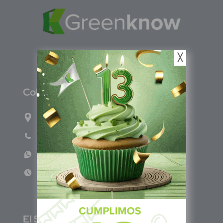
╳
C
olombia
Carrera 71G #117-67 INT 3 OFI 701
Teléfono: (601) 522 3869
WhatsApp: +57 317 4651554
Lun - Vie 8:00am - 5:00pm
E
l Salvador