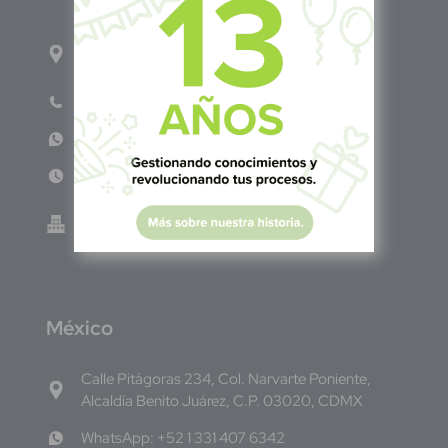
1ro Cll Pte, y 61 Av Nte, #3206, Local 9, San
Salvador Centro
Teléfono: +503 6986 1402
WhatsApp: +503 7687 3923
Lun - Vie 8:00am - 5:00pm
Green Know S.A de C.V - El Salvador 0614-
220118-102-0
M
éxico
Calle Pitágoras 234, Col. Narvarte Poniente,
Alcaldía Benito Juárez, C.P. 03020, CDMX
WhatsApp: +52 1 331 407 6342