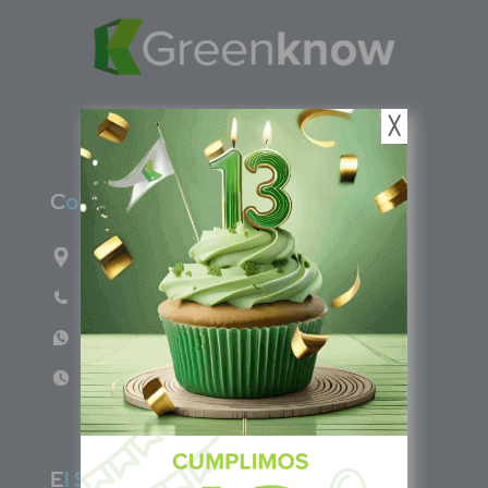
╳
C
olombia
Carrera 71G #117-67 INT 3 OFI 701
Teléfono: (601) 522 3869
WhatsApp: +57 317 4651554
Lun - Vie 8:00am - 5:00pm
E
l Salvador