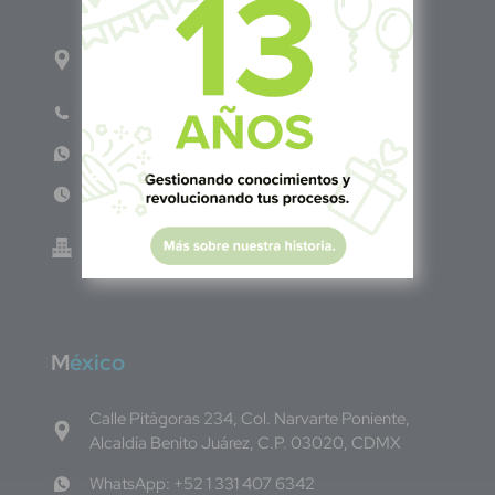
1ro Cll Pte, y 61 Av Nte, #3206, Local 9, San
Salvador Centro
Teléfono: +503 6986 1402
WhatsApp: +503 7687 3923
Lun - Vie 8:00am - 5:00pm
Green Know S.A de C.V - El Salvador 0614-
220118-102-0
M
éxico
Calle Pitágoras 234, Col. Narvarte Poniente,
Alcaldía Benito Juárez, C.P. 03020, CDMX
WhatsApp: +52 1 331 407 6342