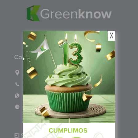
╳
C
olombia
Carrera 71G #117-67 INT 3 OFI 701
Teléfono: (601) 522 3869
WhatsApp: +57 317 4651554
Lun - Vie 8:00am - 5:00pm
E
l Salvador