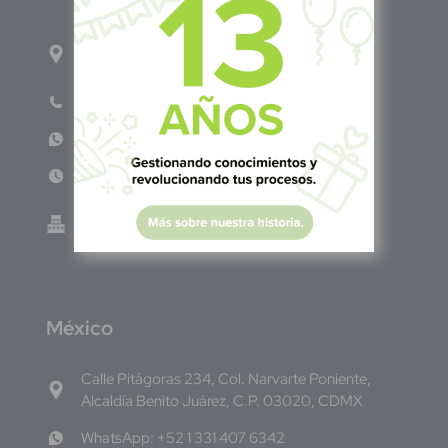
1ro Cll Pte, y 61 Av Nte, #3206, Local 9, San
Salvador Centro
Teléfono: +503 6986 1402
WhatsApp: +503 7687 3923
Lun - Vie 8:00am - 5:00pm
Green Know S.A de C.V - El Salvador 0614-
220118-102-0
M
éxico
Calle Pitágoras 234, Col. Narvarte Poniente,
Alcaldía Benito Juárez, C.P. 03020, CDMX
WhatsApp: +52 1 331 407 6342