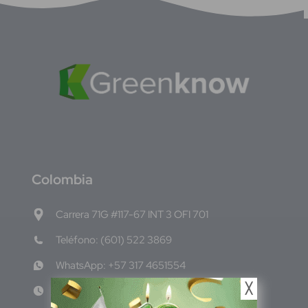
C
olombia
Carrera 71G #117-67 INT 3 OFI 701
Teléfono: (601) 522 3869
WhatsApp: +57 317 4651554
╳
Lun - Vie 8:00am - 5:00pm