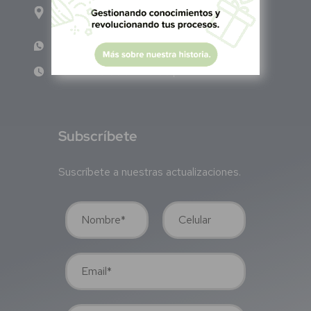
Calle Pitágoras 234, Col. Narvarte Poniente,
Alcaldía Benito Juárez, C.P. 03020, CDMX
WhatsApp: +52 1 331 407 6342
Lun - Vie 8:00 am - 5:00 pm
S
ubscríbete
Suscríbete a nuestras actualizaciones.