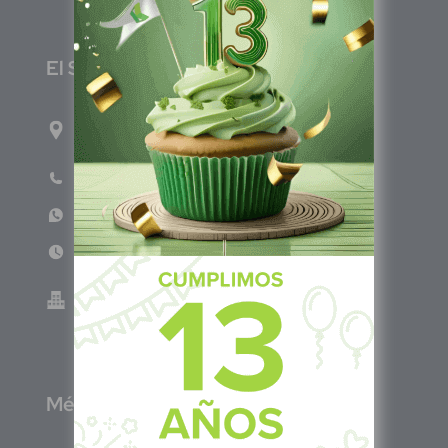
E
l Salvador
1ro Cll Pte, y 61 Av Nte, #3206, Local 9, San
Salvador Centro
Teléfono: +503 6986 1402
WhatsApp: +503 7687 3923
Lun - Vie 8:00am - 5:00pm
Green Know S.A de C.V - El Salvador 0614-
220118-102-0
M
éxico