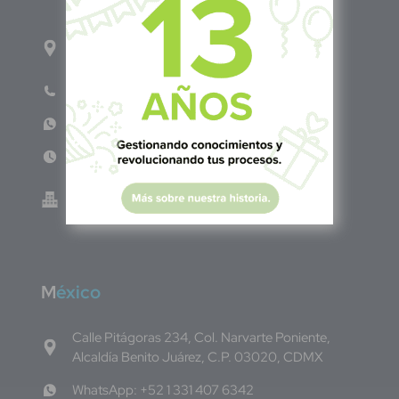
1ro Cll Pte, y 61 Av Nte, #3206, Local 9, San
Salvador Centro
Teléfono: +503 6986 1402
WhatsApp: +503 7687 3923
Lun - Vie 8:00am - 5:00pm
Green Know S.A de C.V - El Salvador 0614-
220118-102-0
M
éxico
Calle Pitágoras 234, Col. Narvarte Poniente,
Alcaldía Benito Juárez, C.P. 03020, CDMX
WhatsApp: +52 1 331 407 6342