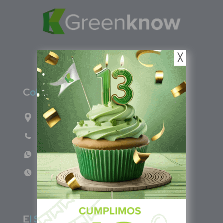
╳
C
olombia
Carrera 71G #117-67 INT 3 OFI 701
Teléfono: (601) 522 3869
WhatsApp: +57 317 4651554
Lun - Vie 8:00am - 5:00pm
E
l Salvador