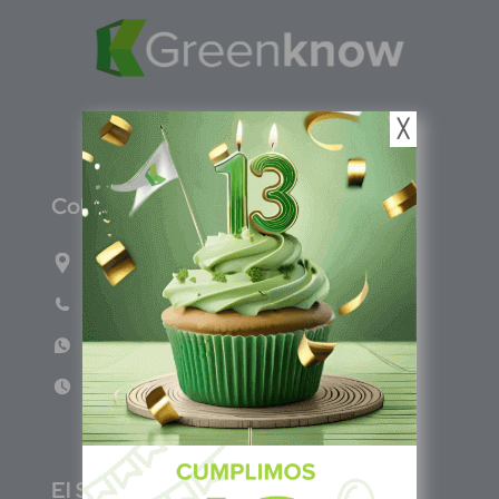
╳
C
olombia
Carrera 71G #117-67 INT 3 OFI 701
Teléfono: (601) 522 3869
WhatsApp: +57 317 4651554
Lun - Vie 8:00am - 5:00pm
E
l Salvador