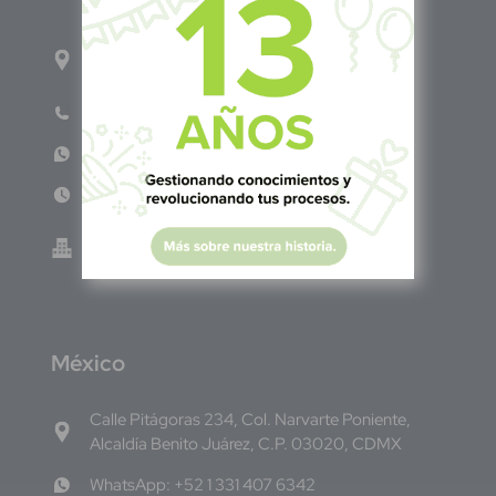
1ro Cll Pte, y 61 Av Nte, #3206, Local 9, San
Salvador Centro
Teléfono: +503 6986 1402
WhatsApp: +503 7687 3923
Lun - Vie 8:00am - 5:00pm
Green Know S.A de C.V - El Salvador 0614-
220118-102-0
M
éxico
Calle Pitágoras 234, Col. Narvarte Poniente,
Alcaldía Benito Juárez, C.P. 03020, CDMX
WhatsApp: +52 1 331 407 6342