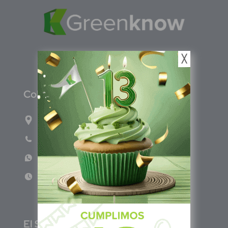
╳
C
olombia
Carrera 71G #117-67 INT 3 OFI 701
Teléfono: (601) 522 3869
WhatsApp: +57 317 4651554
Lun - Vie 8:00am - 5:00pm
E
l Salvador