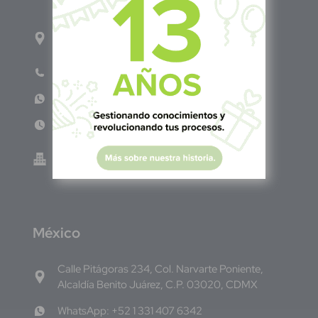
1ro Cll Pte, y 61 Av Nte, #3206, Local 9, San
Salvador Centro
Teléfono: +503 6986 1402
WhatsApp: +503 7687 3923
Lun - Vie 8:00am - 5:00pm
Green Know S.A de C.V - El Salvador 0614-
220118-102-0
M
éxico
Calle Pitágoras 234, Col. Narvarte Poniente,
Alcaldía Benito Juárez, C.P. 03020, CDMX
WhatsApp: +52 1 331 407 6342