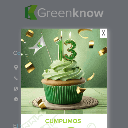
╳
C
olombia
Carrera 71G #117-67 INT 3 OFI 701
Teléfono: (601) 522 3869
WhatsApp: +57 317 4651554
Lun - Vie 8:00am - 5:00pm
E
l Salvador