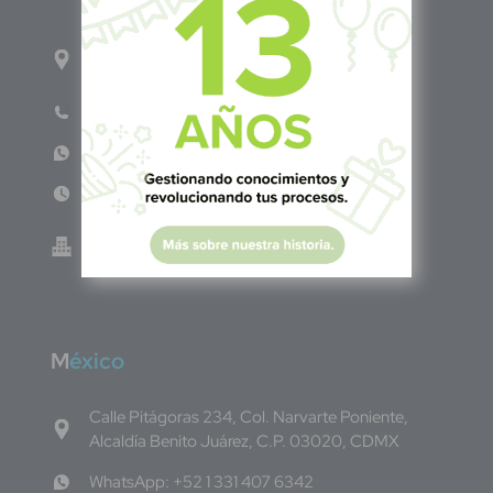
1ro Cll Pte, y 61 Av Nte, #3206, Local 9, San
Salvador Centro
Teléfono: +503 6986 1402
WhatsApp: +503 7687 3923
Lun - Vie 8:00am - 5:00pm
Green Know S.A de C.V - El Salvador 0614-
220118-102-0
M
éxico
Calle Pitágoras 234, Col. Narvarte Poniente,
Alcaldía Benito Juárez, C.P. 03020, CDMX
WhatsApp: +52 1 331 407 6342