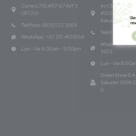
Carrera 71G #117-67 INT 3
1ro Cll Pte, y 61 
OFI 701
#3206, Local 9,
Salvador Centro
Teléfono: (601) 522 3869
Teléfono: +503
WhatsApp: +57 317 4651554
WhatsApp: +50
Lun - Vie 8:00am - 5:00pm
3923
Lun - Vie 8:00
Green Know S.A 
Salvador 0614-
0