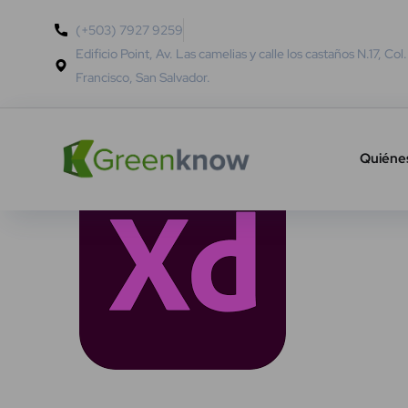
(+503) 7927 9259
Edificio Point, Av. Las camelias y calle los castaños N.17, Col
Francisco, San Salvador.
Quiéne