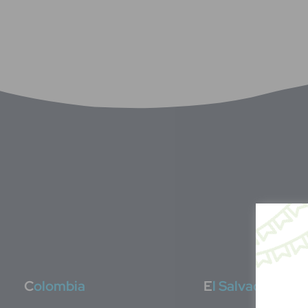
C
olombia
E
l Salvador