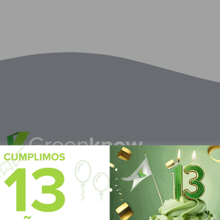
M
éxico
S
ubscrí