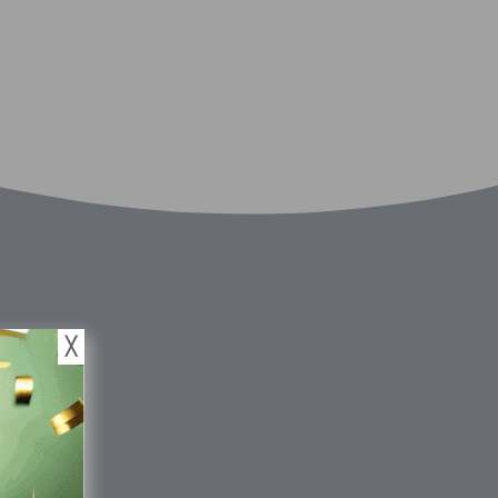
╳
bete