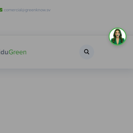
comercial@greenknow.sv