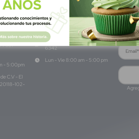
Av Nte,
Calle Pitágoras 234, Col.
Suscríbete 
 San
Narvarte Poniente, Alcaldía
Benito Juárez, C.P. 03020,
CDMX
 6986 1402
WhatsApp: +52 1 331 407
3 7687
6342
Lun - Vie 8:00 am - 5:00 pm
am - 5:00pm
de C.V - El
220118-102-
Agreg