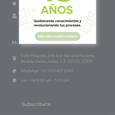
Lun - Vie 8:00am - 5:00pm
Green Know S.A de C.V - El Salvador 0614-
220118-102-0
M
éxico
Calle Pitágoras 234, Col. Narvarte Poniente,
Alcaldía Benito Juárez, C.P. 03020, CDMX
WhatsApp: +52 1 331 407 6342
Lun - Vie 8:00 am - 5:00 pm
S
ubscríbete