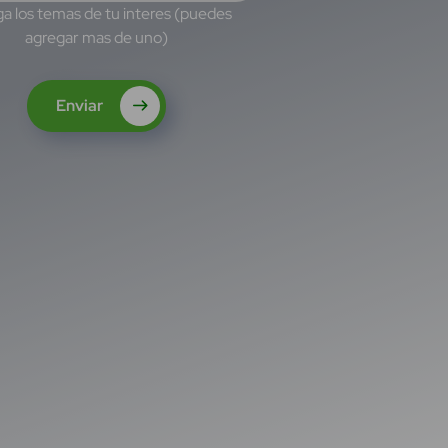
a los temas de tu interes (puedes
agregar mas de uno)
Enviar