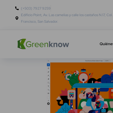
(+503) 7927 9259
Edificio Point, Av. Las camelias y calle los castaños N.17, Col
Francisco, San Salvador.
Quiéne