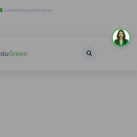
comercial@greenknow.sv