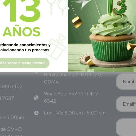
M
éxico
S
ubscrí
Av Nte,
Calle Pitágoras 234, Col.
Suscríbete 
 San
Narvarte Poniente, Alcaldía
Benito Juárez, C.P. 03020,
CDMX
 6986 1402
WhatsApp: +52 1 331 407
3 7687
6342
Lun - Vie 8:00 am - 5:00 pm
am - 5:00pm
de C.V - El