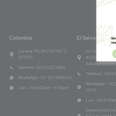
C
olombia
E
l Salvador
Carrera 71G #117-67 INT 3
1ro Cll Pte, y 61 
OFI 701
#3206, Local 9,
Salvador Centro
Teléfono: (601) 522 3869
Teléfono: +503
WhatsApp: +57 317 4651554
WhatsApp: +50
Lun - Vie 8:00am - 5:00pm
3923
Lun - Vie 8:00
Green Know S.A 