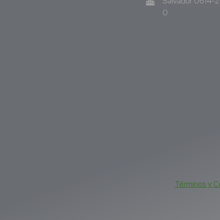
Salvador 0614-
0
Términos y C