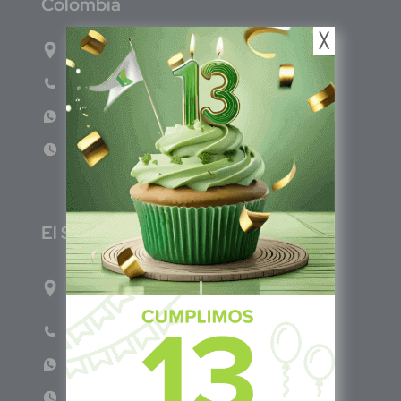
C
olombia
╳
Carrera 71G #117-67 INT 3 OFI 701
Teléfono: (601) 522 3869
WhatsApp: +57 317 4651554
Lun - Vie 8:00am - 5:00pm
E
l Salvador
1ro Cll Pte, y 61 Av Nte, #3206, Local 9, San
Salvador Centro
Teléfono: +503 6986 1402
WhatsApp: +503 7687 3923
Lun - Vie 8:00am - 5:00pm