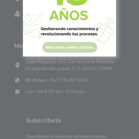
Green Know S.A de C.V - El Salvador 0614-
220118-102-0
M
éxico
Calle Pitágoras 234, Col. Narvarte Poniente,
Alcaldía Benito Juárez, C.P. 03020, CDMX
WhatsApp: +52 1 331 407 6342
Lun - Vie 8:00 am - 5:00 pm
S
ubscríbete
Suscríbete a nuestras actualizaciones.