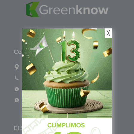
╳
C
olombia
Carrera 71G #117-67 INT 3 OFI 701
Teléfono: (601) 522 3869
WhatsApp: +57 317 4651554
Lun - Vie 8:00am - 5:00pm
E
l Salvador