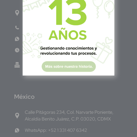
1ro Cll Pte, y 61 Av Nte, #3206, Local 9, San
Salvador Centro
Teléfono: +503 6986 1402
WhatsApp: +503 7687 3923
Lun - Vie 8:00am - 5:00pm
Green Know S.A de C.V - El Salvador 0614-
220118-102-0
M
éxico
Calle Pitágoras 234, Col. Narvarte Poniente,
Alcaldía Benito Juárez, C.P. 03020, CDMX
WhatsApp: +52 1 331 407 6342