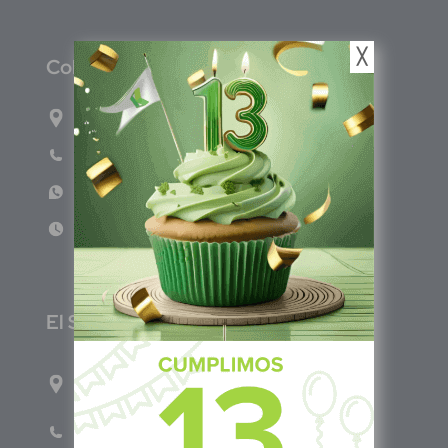
╳
C
olombia
Carrera 71G #117-67 INT 3 OFI 701
Teléfono: (601) 522 3869
WhatsApp: +57 317 4651554
Lun - Vie 8:00am - 5:00pm
E
l Salvador
1ro Cll Pte, y 61 Av Nte, #3206, Local 9, San
Salvador Centro
Teléfono: +503 6986 1402