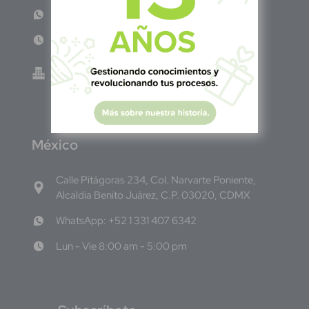
WhatsApp: +503 7687 3923
Lun - Vie 8:00am - 5:00pm
Green Know S.A de C.V - El Salvador 0614-
220118-102-0
M
éxico
Calle Pitágoras 234, Col. Narvarte Poniente,
Alcaldía Benito Juárez, C.P. 03020, CDMX
WhatsApp: +52 1 331 407 6342
Lun - Vie 8:00 am - 5:00 pm