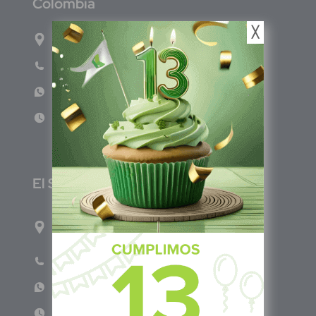
C
olombia
╳
Carrera 71G #117-67 INT 3 OFI 701
Teléfono: (601) 522 3869
WhatsApp: +57 317 4651554
Lun - Vie 8:00am - 5:00pm
E
l Salvador
1ro Cll Pte, y 61 Av Nte, #3206, Local 9, San
Salvador Centro
Teléfono: +503 6986 1402
WhatsApp: +503 7687 3923
Lun - Vie 8:00am - 5:00pm