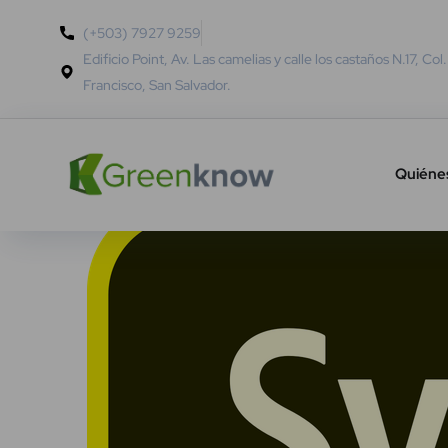
(+503) 7927 9259
Edificio Point, Av. Las camelias y calle los castaños N.17, Col
Francisco, San Salvador.
Quiéne