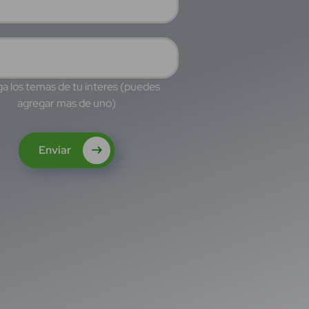
a los temas de tu interes (puedes
agregar mas de uno)
Enviar