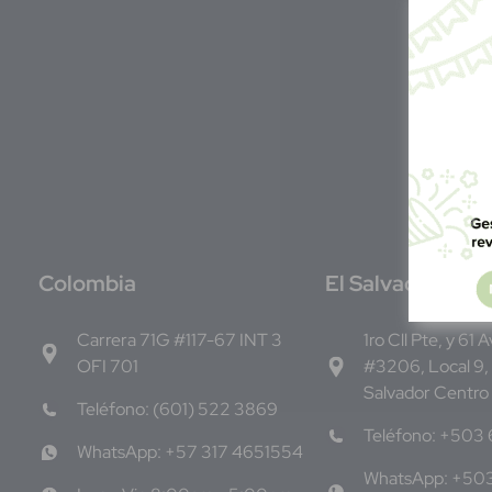
C
olombia
E
l Salvador
Carrera 71G #117-67 INT 3
1ro Cll Pte, y 61 
OFI 701
#3206, Local 9,
Salvador Centro
Teléfono: (601) 522 3869
Teléfono: +503
WhatsApp: +57 317 4651554
WhatsApp: +50