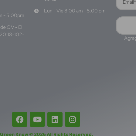
Lun - Vie 8:00 am - 5:00 pm
am - 5:00pm
de C.V - El
220118-102-
Agreg
Green Know © 2026
All Rights Reserved
.