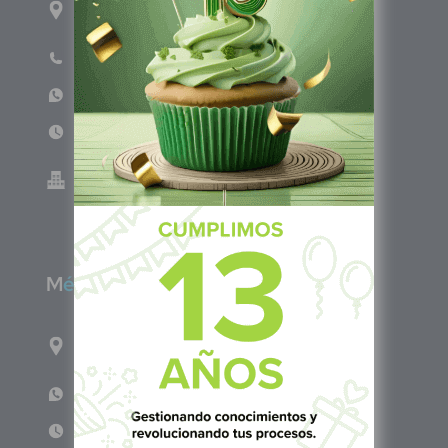
Salvador Centro
Teléfono: +503 6986 1402
WhatsApp: +503 7687 3923
Lun - Vie 8:00am - 5:00pm
Green Know S.A de C.V - El Salvador 0614-
220118-102-0
M
éxico
Calle Pitágoras 234, Col. Narvarte Poniente,
Alcaldía Benito Juárez, C.P. 03020, CDMX
WhatsApp: +52 1 331 407 6342
Lun - Vie 8:00 am - 5:00 pm