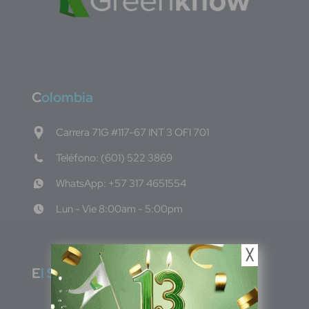
C
olombia
Carrera 71G #117-67 INT 3 OFI 701
Teléfono: (601) 522 3869
WhatsApp: +57 317 4651554
Lun - Vie 8:00am - 5:00pm
╳
E
l Salvador
1ro Cll Pte, y 61 Av Nte, #3206, Local 9, San