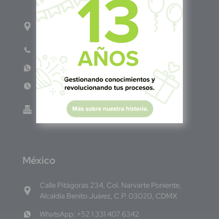
1ro Cll Pte, y 61 Av Nte, #3206, Local 9, San
Salvador Centro
Teléfono: +503 6986 1402
WhatsApp: +503 7687 3923
Lun - Vie 8:00am - 5:00pm
Green Know S.A de C.V - El Salvador 0614-
220118-102-0
M
éxico
Calle Pitágoras 234, Col. Narvarte Poniente,
Alcaldía Benito Juárez, C.P. 03020, CDMX
WhatsApp: +52 1 331 407 6342