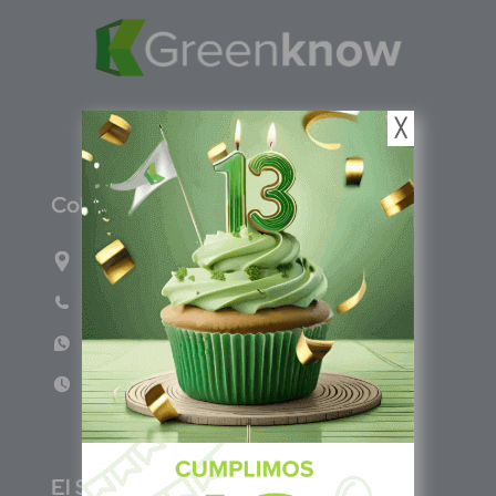
╳
C
olombia
Carrera 71G #117-67 INT 3 OFI 701
Teléfono: (601) 522 3869
WhatsApp: +57 317 4651554
Lun - Vie 8:00am - 5:00pm
E
l Salvador